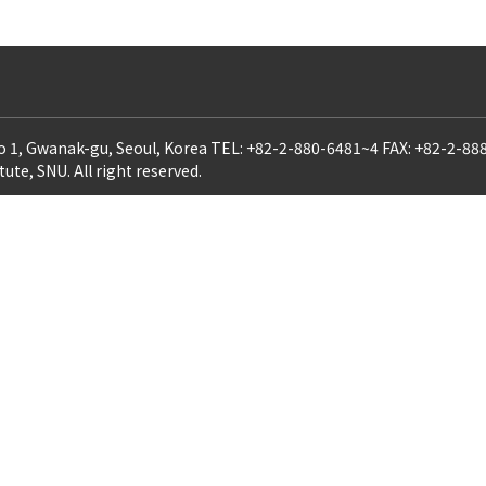
ro 1, Gwanak-gu, Seoul, Korea TEL: +82-2-880-6481~4 FAX: +82-2-88
te, SNU. All right reserved.