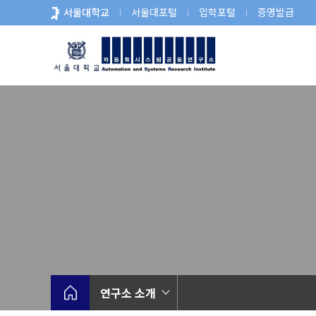
바
서울대학교
서울대포털
입학포털
증명발급
로
가
기
메
뉴
연구소 소개