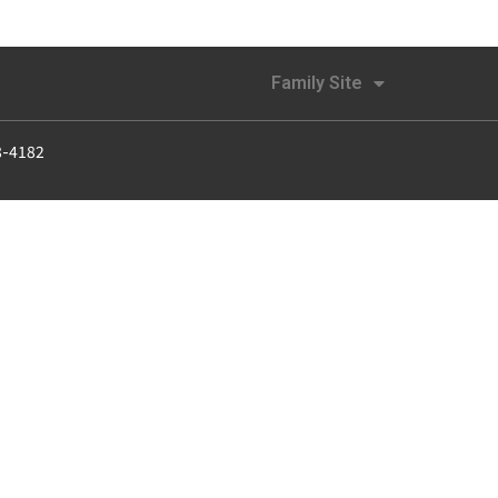
Family Site
8-4182