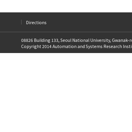
Directions
08826 Building 133, Seoul National University, Gwanak-
Copyright 2014 Automation and Systems Research Institu