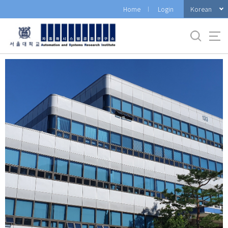
바
Korean
Home
Login
로
가
기
메
뉴