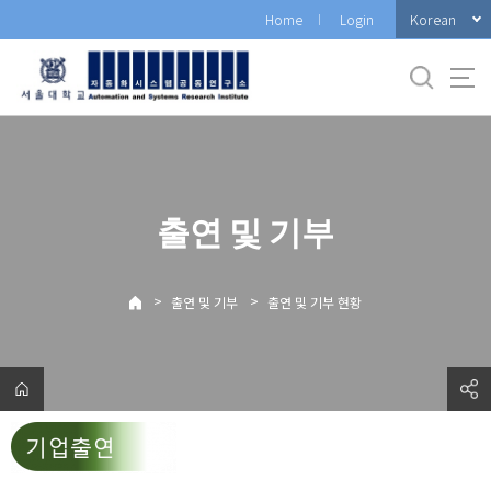
바
Korean
Home
Login
로
가
기
메
뉴
출연 및 기부
>
>
출연 및 기부
출연 및 기부 현황