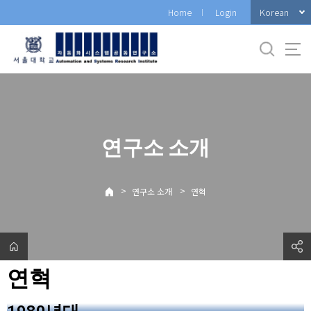
바
Korean
Home
Login
로
가
기
메
뉴
연구소 소개
>
>
연구소 소개
연혁
연혁